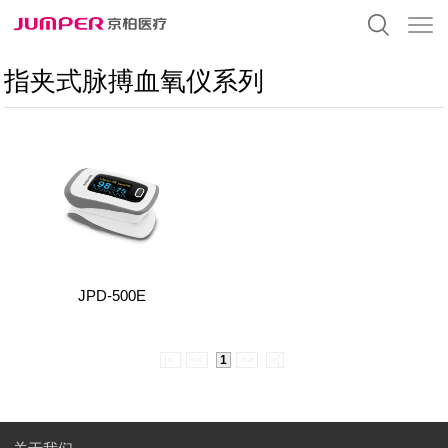
指夹式脉搏血氧仪系列
JPD-500E
|<
<<
1
>>
>|