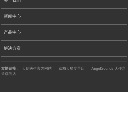
关于我们
新闻中心
产品中心
解决方案
友情链接：
天使医生官方网站
京柏天猫专营店
AngelSounds 天使之
音旗舰店